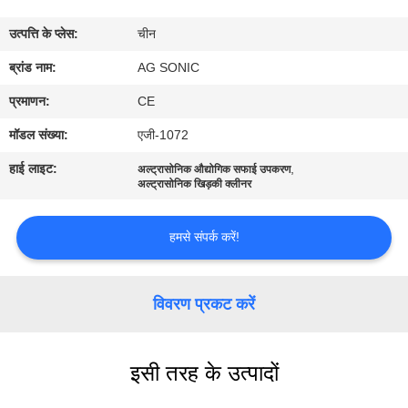
कारखाना
उत्पत्ति के प्लेस:
चीन
भ्रमण
ब्रांड नाम:
AG SONIC
गुणवत्ता
प्रमाणन:
CE
नियंत्रण
मॉडल संख्या:
एजी-1072
हाई लाइट:
,
अल्ट्रासोनिक औद्योगिक सफाई उपकरण
संपर्क
अल्ट्रासोनिक खिड़की क्लीनर
करें
हमसे संपर्क करें!
समाचार
विवरण प्रकट करें
एक
उद्धरण
इसी तरह के उत्पादों
की