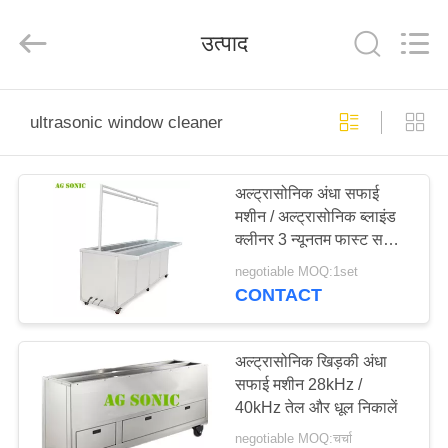
AG
Sonic
Technology
उत्पाद
limited.
All
Rights
Reserved.
घर
ultrasonic window cleaner
उत्पादों
अल्ट्रासोनिक अंधा सफाई
मशीन / अल्ट्रासोनिक ब्लाइंड
वीआर
क्लीनर 3 न्यूनतम फास्ट सफाई
दिखाएँ
अनुकूलित
negotiable MOQ:1set
CONTACT
हमारे
बारे
अल्ट्रासोनिक खिड़की अंधा
सफाई मशीन 28kHz /
में
40kHz तेल और धूल निकालें
negotiable MOQ:चर्चा