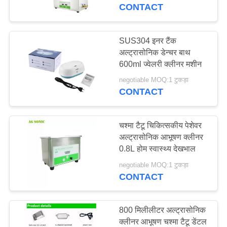
कारखाना
CONTACT
भ्रमण
SUS304 इनर टैंक
139
अल्ट्रासोनिक डेन्चर बाथ
गुणवत्ता
अल्ट्रासोनिक इंजन
600ml ज्वेलरी क्लीनर मशीन
नियंत्रण
क्लीनर
negotiable MOQ:1 टुकड़ा
CONTACT
संपर्क
करें
चश्मा टैटू चिकित्सकीय पेशेवर
अल्ट्रासोनिक आभूषण क्लीनर
0.8L होम स्वास्थ्य देखभाल
59
समाचार
negotiable MOQ:1 टुकड़ा
चिकित्सा अल्ट्रासोनिक
CONTACT
एक
क्लीनर
उद्धरण
800 मिलीलीटर अल्ट्रासोनिक
की
क्लीनर आभूषण चश्मा टैटू डेंटल