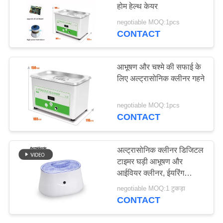
होम हेल्थ केयर
विनती
negotiable MOQ:1pcs
करे
CONTACT
26
प्रयोगशाला अल्ट्रासोनिक
साइटमैप
आभूषण और चश्मे की सफाई के
क्लीनर
लिए अल्ट्रासोनिक क्लीनर गहने
PRIVACY
negotiable MOQ:1pcs
POLICY
CONTACT
29
अल्ट्रासोनिक क्लीनर डिजिटल
चिकित्सकीय
टाइमर घड़ी आभूषण और
आईवियर क्लीनर, ईयरिंग
अल्ट्रासोनिक क्लीनर
क्लीनर
negotiable MOQ:1 टुकड़ा
CONTACT