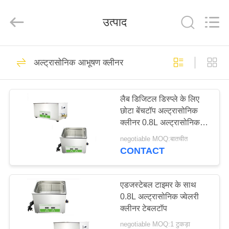
AG
Sonic
Technology
उत्पाद
limited.
All
Rights
Reserved.
घर
345
अल्ट्रासोनिक आभूषण क्लीनर
औद्योगिक अल्ट्रासोनिक
उत्पादों
क्लीनर
लैब डिजिटल डिस्प्ले के लिए
छोटा बेंचटॉप अल्ट्रासोनिक
वीआर
क्लीनर 0.8L अल्ट्रासोनिक
दिखाएँ
बाथ क्लीनर
negotiable MOQ:बातचीत
CONTACT
104
हमारे
मोटर वाहन अल्ट्रासोनिक
बारे
एडजस्टेबल टाइमर के साथ
0.8L अल्ट्रासोनिक ज्वेलरी
में
क्लीनर
क्लीनर टेबलटॉप
negotiable MOQ:1 टुकड़ा