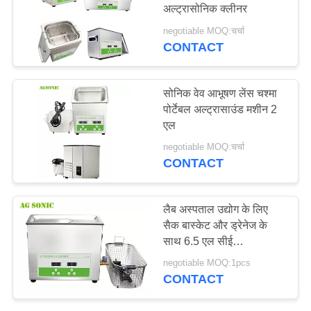
अल्ट्रासोनिक क्लीनर
विनती
negotiable MOQ:चर्चा
करे
CONTACT
26
प्रयोगशाला अल्ट्रासोनिक
साइटमैप
सोनिक वेव आभूषण लेंस चश्मा
क्लीनर
पोर्टेबल अल्ट्रासाउंड मशीन 2
एल
PRIVACY
negotiable MOQ:चर्चा
POLICY
CONTACT
29
लैब अस्पताल उद्योग के लिए
चिकित्सकीय
सैक बास्केट और ड्रेनेज के
साथ 6.5 एल सीई
अल्ट्रासोनिक क्लीनर
अल्ट्रासोनिक बाथ सोनिकेटर
negotiable MOQ:1pcs
CONTACT