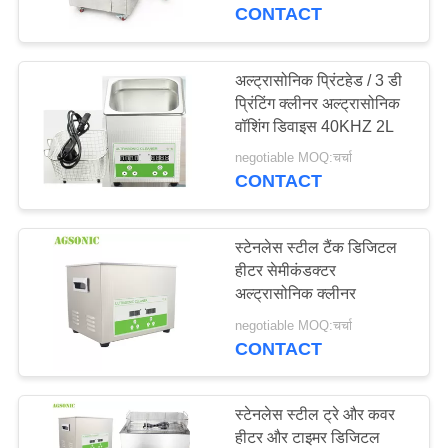
कारखाना
CONTACT
भ्रमण
अल्ट्रासोनिक प्रिंटहेड / 3 डी
139
प्रिंटिंग क्लीनर अल्ट्रासोनिक
गुणवत्ता
अल्ट्रासोनिक इंजन
वॉशिंग डिवाइस 40KHZ 2L
नियंत्रण
क्लीनर
negotiable MOQ:चर्चा
CONTACT
संपर्क
करें
स्टेनलेस स्टील टैंक डिजिटल
हीटर सेमीकंडक्टर
अल्ट्रासोनिक क्लीनर
59
समाचार
negotiable MOQ:चर्चा
चिकित्सा अल्ट्रासोनिक
CONTACT
एक
क्लीनर
उद्धरण
स्टेनलेस स्टील ट्रे और कवर
की
हीटर और टाइमर डिजिटल