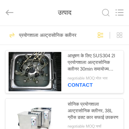
AG
Sonic
Technology
उत्पाद
limited.
All
Rights
Reserved.
घर
345
प्रयोगशाला अल्ट्रासोनिक क्लीनर
औद्योगिक अल्ट्रासोनिक
उत्पादों
क्लीनर
आभूषण के लिए SUS304 2l
प्रयोगशाला अल्ट्रासोनिक
वीआर
क्लीनर 30min समायोज्य
दिखाएँ
60W
negotiable MOQ:मोल भाव
CONTACT
104
हमारे
मोटर वाहन अल्ट्रासोनिक
बारे
सोनिक प्रयोगशाला
अल्ट्रासोनिक क्लीनर, 38L
में
क्लीनर
ग्रीस डक्ट कार सफाई उपकरण
negotiable MOQ:चर्चा