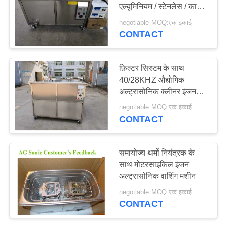
एल्यूमिनियम / स्टेनलेस / कार्बन
विनती
स्टील ट्यूब साफ;
negotiable MOQ:एक इकाई
करे
CONTACT
26
प्रयोगशाला अल्ट्रासोनिक
साइटमैप
फ़िल्टर सिस्टम के साथ
क्लीनर
40/28KHZ औद्योगिक
अल्ट्रासोनिक क्लीनर इंजन
PRIVACY
ब्लॉक कार्बन 960L
negotiable MOQ:एक इकाई
POLICY
CONTACT
29
समायोज्य थर्मो नियंत्रक के
चिकित्सकीय
साथ मोटरसाइकिल इंजन
अल्ट्रासोनिक वाशिंग मशीन
अल्ट्रासोनिक क्लीनर
negotiable MOQ:एक इकाई
CONTACT