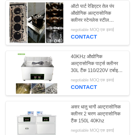
ऑटो पार्ट रेडिएटर तेल पंप
औद्योगिक अल्ट्रासोनिक
20
क्लीनर स्टेनलेस स्टील
अल्ट्रासोनिक सर्किट बोर्ड
304/316
negotiable MOQ:एक इकाई
CONTACT
क्लीनर
40KHz औद्योगिक
अल्ट्रासोनिक पार्ट्स क्लीनर
30L टैंक 110/220V टर्बाइन
ईंधन नोजल के लिए
16
negotiable MOQ:एक इकाई
CONTACT
अल्ट्रासोनिक गोल्फ क्लब
क्लीनर
असर धातु भागों अल्ट्रासोनिक
क्लीनर 2 चरण अल्ट्रासोनिक
टैंक 150L 40Khz
negotiable MOQ:एक इकाई