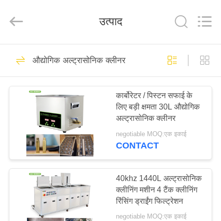
AG
Sonic
Technology
उत्पाद
limited.
All
Rights
Reserved.
घर
345
औद्योगिक अल्ट्रासोनिक क्लीनर
औद्योगिक अल्ट्रासोनिक
उत्पादों
क्लीनर
कार्बोरेटर / पिस्टन सफाई के
लिए बड़ी क्षमता 30L औद्योगिक
वीआर
अल्ट्रासोनिक क्लीनर
दिखाएँ
negotiable MOQ:एक इकाई
CONTACT
104
हमारे
मोटर वाहन अल्ट्रासोनिक
बारे
40khz 1440L अल्ट्रासोनिक
क्लीनिंग मशीन 4 टैंक क्लीनिंग
में
क्लीनर
रिंसिंग ड्राईंग फिल्ट्रेशन
negotiable MOQ:एक इकाई