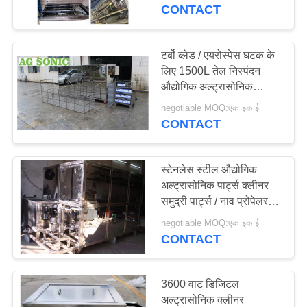
कारखाना
CONTACT
भ्रमण
टर्बो ब्लेड / एयरोस्पेस घटक के
139
लिए 1500L तेल निस्पंदन
गुणवत्ता
अल्ट्रासोनिक इंजन
औद्योगिक अल्ट्रासोनिक
नियंत्रण
क्लीनर
क्लीनर
negotiable MOQ:एक इकाई
CONTACT
संपर्क
करें
स्टेनलेस स्टील औद्योगिक
अल्ट्रासोनिक पार्ट्स क्लीनर
समुद्री पार्ट्स / नाव प्रोपेलर
59
समाचार
एप्लाइड
negotiable MOQ:एक इकाई
चिकित्सा अल्ट्रासोनिक
CONTACT
एक
क्लीनर
उद्धरण
3600 वाट डिजिटल
की
अल्ट्रासोनिक क्लीनर