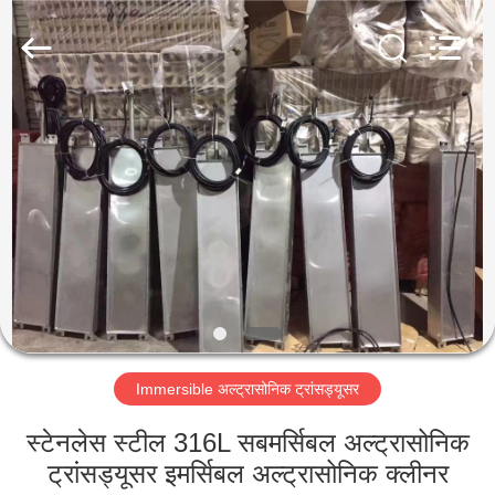
AG
Sonic
Technology
limited.
All
Rights
Reserved.
घर
उत्पादों
वीआर
दिखाएँ
हमारे
Immersible अल्ट्रासोनिक ट्रांसड्यूसर
बारे
में
स्टेनलेस स्टील 316L सबमर्सिबल अल्ट्रासोनिक
ट्रांसड्यूसर इमर्सिबल अल्ट्रासोनिक क्लीनर