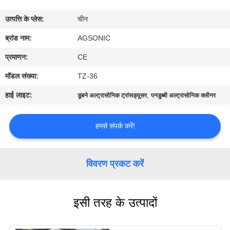
कारखाना
उत्पत्ति के प्लेस:
चीन
भ्रमण
ब्रांड नाम:
AGSONIC
गुणवत्ता
प्रमाणन:
CE
नियंत्रण
मॉडल संख्या:
TZ-36
हाई लाइट:
,
डूबने अल्ट्रासोनिक ट्रांसड्यूसर
पनडुब्बी अल्ट्रासोनिक क्लीनर
संपर्क
करें
हमसे संपर्क करें!
समाचार
विवरण प्रकट करें
एक
इसी तरह के उत्पादों
उद्धरण
की