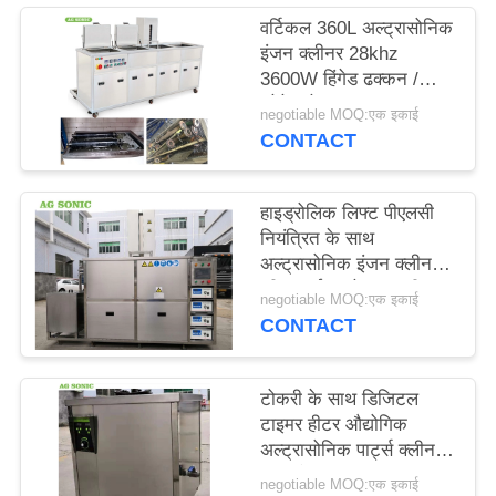
विनती
वर्टिकल 360L अल्ट्रासोनिक
इंजन क्लीनर 28khz
करे
3600W हिंगेड ढक्कन /
ड्रेनेज के साथ
negotiable MOQ:एक इकाई
साइटमैप
CONTACT
PRIVACY
हाइड्रोलिक लिफ्ट पीएलसी
POLICY
नियंत्रित के साथ
अल्ट्रासोनिक इंजन क्लीनर
की सफाई करने वाला व्हील
negotiable MOQ:एक इकाई
रिम
CONTACT
टोकरी के साथ डिजिटल
टाइमर हीटर औद्योगिक
अल्ट्रासोनिक पार्ट्स क्लीनर
60L टैंक
negotiable MOQ:एक इकाई