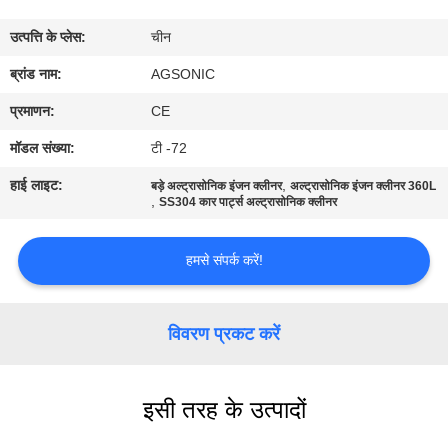
कारखाना
उत्पत्ति के प्लेस:
चीन
भ्रमण
ब्रांड नाम:
AGSONIC
गुणवत्ता
प्रमाणन:
CE
नियंत्रण
मॉडल संख्या:
टी -72
हाई लाइट:
,
बड़े अल्ट्रासोनिक इंजन क्लीनर
अल्ट्रासोनिक इंजन क्लीनर 360L
,
संपर्क
SS304 कार पार्ट्स अल्ट्रासोनिक क्लीनर
करें
हमसे संपर्क करें!
समाचार
विवरण प्रकट करें
एक
उद्धरण
इसी तरह के उत्पादों
की