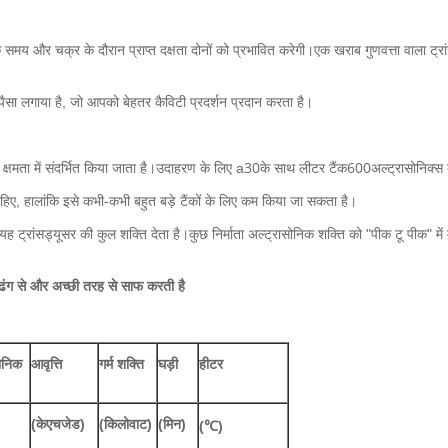
के समय और चक्र के दौरान प्राप्त दक्षता दोनों को प्रभावित करेगी।एक खराब गुणवत्ता वाला ट्
पैसा लगाया है, जो आपको बेहतर कैविटी प्रदर्शन प्रदान करता है।
30
600
्षमता में संदर्भित किया जाता है।उदाहरण के लिए a
के साथ लीटर टैंक
अल्ट्रासोनिक्स क
िए, हालांकि इसे कभी-कभी बहुत बड़े टैंकों के लिए कम किया जा सकता है।
ह ट्रांसड्यूसर की कुल शक्ति देता है।कुछ निर्माता अल्ट्रासोनिक शक्ति को "पीक टू पीक" मे
ढंग से और अच्छी तरह से साफ करती है
ोनिक
आवृत्ति
गर्म शक्ति
घड़ी
हीटर
(केएचजेड)
(किलोवाट)
(मिन)
(℃)