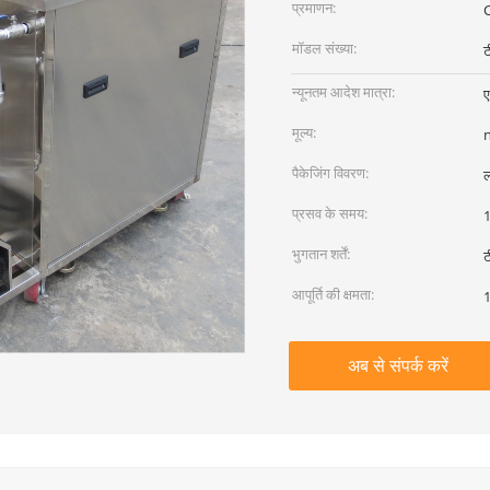
प्रमाणन:
मॉडल संख्या:
न्यूनतम आदेश मात्रा:
मूल्य:
पैकेजिंग विवरण:
ल
प्रसव के समय:
1
भुगतान शर्तें:
ट
आपूर्ति की क्षमता:
1
अब से संपर्क करें