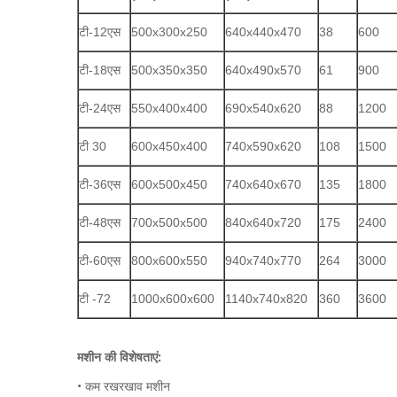
टी-12एस
500x300x250
640x440x470
38
600
टी-18एस
500x350x350
640x490x570
61
900
टी-24एस
550x400x400
690x540x620
88
1200
टी 30
600x450x400
740x590x620
108
1500
टी-36एस
600x500x450
740x640x670
135
1800
टी-48एस
700x500x500
840x640x720
175
2400
टी-60एस
800x600x550
940x740x770
264
3000
टी -72
1000x600x600
1140x740x820
360
3600
मशीन की विशेषताएं:
• कम रखरखाव मशीन