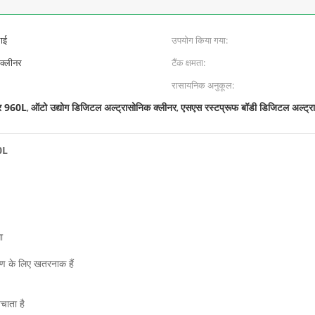
फाई
उपयोग किया गया:
 क्लीनर
टैंक क्षमता:
रासायनिक अनुकूल:
नर 960L
ऑटो उद्योग डिजिटल अल्ट्रासोनिक क्लीनर
एसएस रस्टप्रूफ बॉडी डिजिटल अल्ट्र
,
,
0L
ा
रण के लिए खतरनाक हैं
चाता है