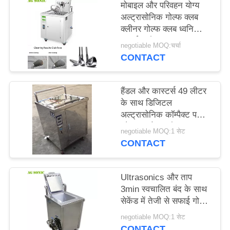
मोबाइल और परिवहन योग्य
विनती
अल्ट्रासोनिक गोल्फ क्लब
करे
क्लीनर गोल्फ क्लब ध्वनि
सफाई मशीन
negotiable MOQ:चर्चा
CONTACT
साइटमैप
हैंडल और कास्टर्स 49 लीटर
PRIVACY
के साथ डिजिटल
POLICY
अल्ट्रासोनिक कॉम्पैक्ट पकड़
और क्लब हेड क्लीनर
negotiable MOQ:1 सेट
CONTACT
Ultrasonics और ताप
3min स्वचालित बंद के साथ
सेकेंड में तेजी से सफाई गोल्फ
क्लब और पकड़
negotiable MOQ:1 सेट
CONTACT