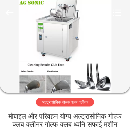
AG
Sonic
Technology
limited.
All
Rights
Reserved.
घर
उत्पादों
वीआर
दिखाएँ
हमारे
अल्ट्रासोनिक गोल्फ क्लब क्लीनर
बारे
में
मोबाइल और परिवहन योग्य अल्ट्रासोनिक गोल्फ
क्लब क्लीनर गोल्फ क्लब ध्वनि सफाई मशीन