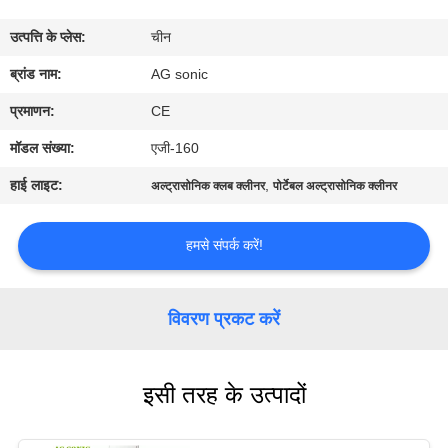
कारखाना
उत्पत्ति के प्लेस:
चीन
भ्रमण
ब्रांड नाम:
AG sonic
गुणवत्ता
प्रमाणन:
CE
नियंत्रण
मॉडल संख्या:
एजी-160
हाई लाइट:
,
अल्ट्रासोनिक क्लब क्लीनर
पोर्टेबल अल्ट्रासोनिक क्लीनर
संपर्क
करें
हमसे संपर्क करें!
समाचार
विवरण प्रकट करें
एक
इसी तरह के उत्पादों
उद्धरण
की