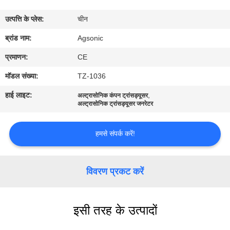
कारखाना
उत्पत्ति के प्लेस:
चीन
भ्रमण
ब्रांड नाम:
Agsonic
गुणवत्ता
प्रमाणन:
CE
नियंत्रण
मॉडल संख्या:
TZ-1036
हाई लाइट:
,
अल्ट्रासोनिक कंपन ट्रांसड्यूसर
संपर्क
अल्ट्रासोनिक ट्रांसड्यूसर जनरेटर
करें
हमसे संपर्क करें!
समाचार
विवरण प्रकट करें
एक
उद्धरण
इसी तरह के उत्पादों
की