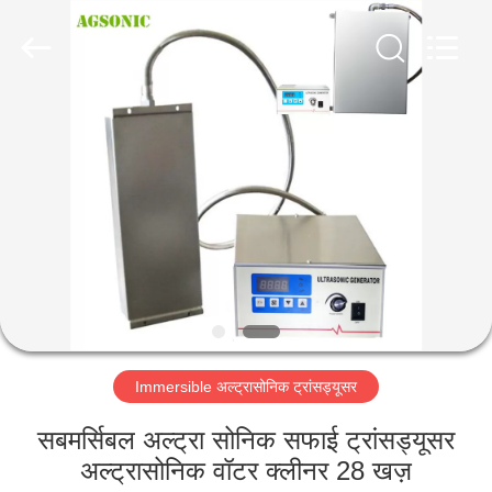
AG
Sonic
Technology
limited.
All
Rights
Reserved.
घर
उत्पादों
वीआर
दिखाएँ
हमारे
Immersible अल्ट्रासोनिक ट्रांसड्यूसर
बारे
में
सबमर्सिबल अल्ट्रा सोनिक सफाई ट्रांसड्यूसर
अल्ट्रासोनिक वॉटर क्लीनर 28 खज़