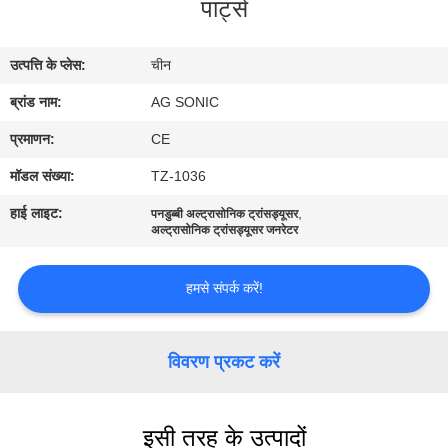
पार्ट्स
कारखाना
भ्रमण
उत्पत्ति के प्लेस:
चीन
ब्रांड नाम:
AG SONIC
गुणवत्ता
नियंत्रण
प्रमाणन:
CE
मॉडल संख्या:
TZ-1036
संपर्क
हाई लाइट:
,
पनडुब्बी अल्ट्रासोनिक ट्रांसड्यूसर
अल्ट्रासोनिक ट्रांसड्यूसर जनरेटर
करें
हमसे संपर्क करें!
समाचार
विवरण प्रकट करें
एक
उद्धरण
इसी तरह के उत्पादों
की