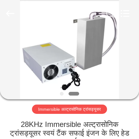
AG
Sonic
Technology
limited.
All
Rights
Reserved.
घर
उत्पादों
वीआर
दिखाएँ
हमारे
Immersible अल्ट्रासोनिक ट्रांसड्यूसर
बारे
में
28KHz Immersible अल्ट्रासोनिक
ट्रांसड्यूसर स्वयं टैंक सफाई इंजन के लिए हेड