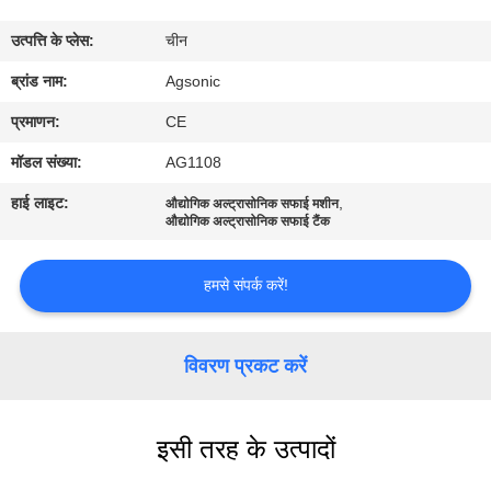
कारखाना
उत्पत्ति के प्लेस:
चीन
भ्रमण
ब्रांड नाम:
Agsonic
गुणवत्ता
प्रमाणन:
CE
नियंत्रण
मॉडल संख्या:
AG1108
हाई लाइट:
,
औद्योगिक अल्ट्रासोनिक सफाई मशीन
संपर्क
औद्योगिक अल्ट्रासोनिक सफाई टैंक
करें
हमसे संपर्क करें!
समाचार
विवरण प्रकट करें
एक
उद्धरण
इसी तरह के उत्पादों
की