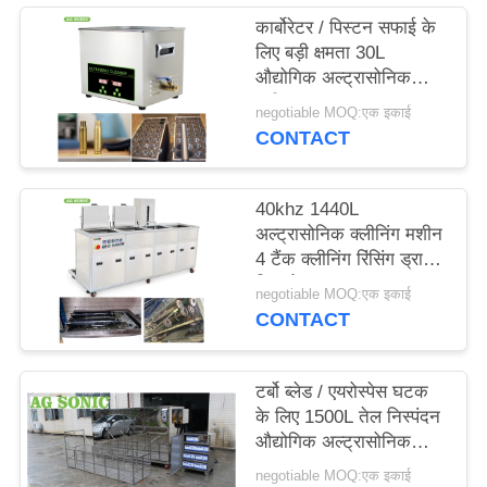
विनती
कार्बोरेटर / पिस्टन सफाई के
लिए बड़ी क्षमता 30L
करे
औद्योगिक अल्ट्रासोनिक
क्लीनर
negotiable MOQ:एक इकाई
साइटमैप
CONTACT
PRIVACY
40khz 1440L
POLICY
अल्ट्रासोनिक क्लीनिंग मशीन
4 टैंक क्लीनिंग रिंसिंग ड्राईंग
फिल्ट्रेशन
negotiable MOQ:एक इकाई
CONTACT
टर्बो ब्लेड / एयरोस्पेस घटक
के लिए 1500L तेल निस्पंदन
औद्योगिक अल्ट्रासोनिक
क्लीनर
negotiable MOQ:एक इकाई