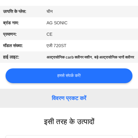
कारखाना
उत्पत्ति के प्लेस:
चीन
भ्रमण
ब्रांड नाम:
AG SONIC
गुणवत्ता
प्रमाणन:
CE
नियंत्रण
मॉडल संख्या:
एजी 720ST
हाई लाइट:
,
अल्ट्रासोनिक carb क्लीनर मशीन
बड़े अल्ट्रासोनिक भागों क्लीनर
संपर्क
करें
हमसे संपर्क करें!
समाचार
विवरण प्रकट करें
एक
इसी तरह के उत्पादों
उद्धरण
की