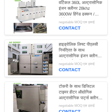
वर्टिकल 360L अल्ट्रासोनिक
विनती
इंजन क्लीनर 28khz
करे
3600W हिंगेड ढक्कन /
ड्रेनेज के साथ
negotiable MOQ:एक इकाई
CONTACT
साइटमैप
हाइड्रोलिक लिफ्ट पीएलसी
PRIVACY
नियंत्रित के साथ
POLICY
अल्ट्रासोनिक इंजन क्लीनर
की सफाई करने वाला व्हील
negotiable MOQ:एक इकाई
रिम
CONTACT
टोकरी के साथ डिजिटल
टाइमर हीटर औद्योगिक
अल्ट्रासोनिक पार्ट्स क्लीनर
60L टैंक
negotiable MOQ:एक इकाई
CONTACT