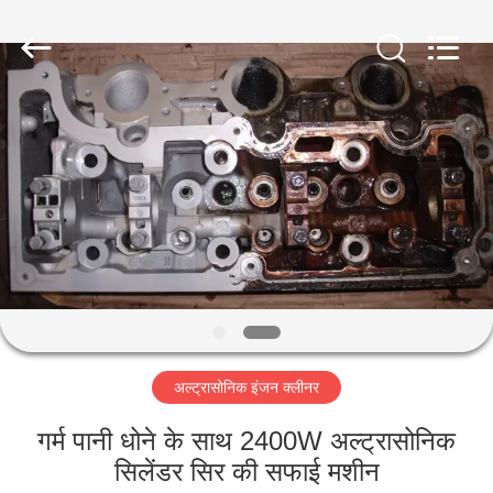
AG
Sonic
Technology
limited.
All
Rights
Reserved.
घर
उत्पादों
वीआर
दिखाएँ
हमारे
अल्ट्रासोनिक इंजन क्लीनर
बारे
में
गर्म पानी धोने के साथ 2400W अल्ट्रासोनिक
सिलेंडर सिर की सफाई मशीन