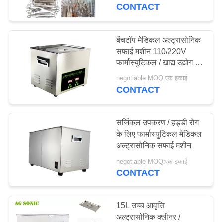
कारखाना
CONTACT
भ्रमण
बेंचटॉप मेडिकल अल्ट्रासोनिक
सफाई मशीन 110/220V
गुणवत्ता
फार्मास्युटिकल / खाद्य उद्योग के
नियंत्रण
लिए
negotiable MOQ:एक इकाई
CONTACT
संपर्क
करें
सर्जिकल उपकरण / हड्डी रोग
के लिए फार्मास्युटिकल मेडिकल
अल्ट्रासोनिक सफाई मशीन
समाचार
negotiable MOQ:एक इकाई
CONTACT
एक
उद्धरण
15L उच्च आवृत्ति
की
अल्ट्रासोनिक क्लीनर /