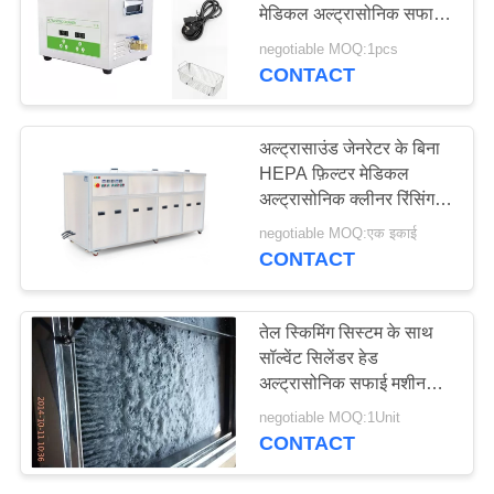
मेडिकल अल्ट्रासोनिक सफाई
विनती
मशीन
negotiable MOQ:1pcs
करे
CONTACT
साइटमैप
अल्ट्रासाउंड जेनरेटर के बिना
HEPA फ़िल्टर मेडिकल
अल्ट्रासोनिक क्लीनर रिंसिंग
PRIVACY
टैंक
negotiable MOQ:एक इकाई
POLICY
CONTACT
तेल स्किमिंग सिस्टम के साथ
सॉल्वेंट सिलेंडर हेड
अल्ट्रासोनिक सफाई मशीन
28K
negotiable MOQ:1Unit
CONTACT