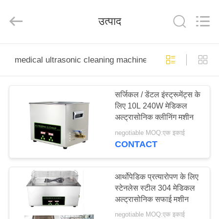
AG
Sonic
Technology
उत्पाद
limited.
All
Rights
Reserved.
घर
medical ultrasonic cleaning machine
उत्पादों
सर्जिकल / डेंटल इंस्ट्रूमेंट्स के
लिए 10L 240W मेडिकल
वीआर
अल्ट्रासोनिक क्लीनिंग मशीन
दिखाएँ
negotiable MOQ:एक इकाई
CONTACT
हमारे
बारे
आर्थोपेडिक प्रत्यारोपण के लिए
स्टेनलेस स्टील 304 मेडिकल
में
अल्ट्रासोनिक सफाई मशीन
negotiable MOQ:एक इकाई